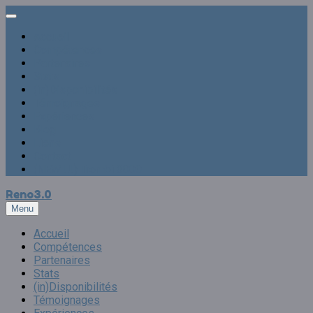
Accueil
Compétences
Partenaires
Stats
(in)Disponibilités
Témoignages
Expériences
Blog
Liens
Contact
(NEW !!!) Trombi 3000
Reno
3.0
Menu
Accueil
Compétences
Partenaires
Stats
(in)Disponibilités
Témoignages