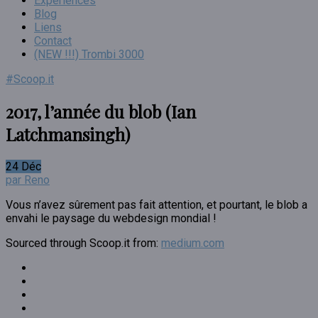
Expériences
Blog
Liens
Contact
(NEW !!!) Trombi 3000
#Scoop.it
2017, l’année du blob (Ian
Latchmansingh)
24
Déc
par Reno
Vous n’avez sûrement pas fait attention, et pourtant, le blob a
envahi le paysage du webdesign mondial !
Sourced through Scoop.it from:
medium.com