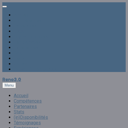
Accueil
Compétences
Partenaires
Stats
(in)Disponibilités
Témoignages
Expériences
Blog
Liens
Contact
(NEW !!!) Trombi 3000
Reno
3.0
Menu
Accueil
Compétences
Partenaires
Stats
(in)Disponibilités
Témoignages