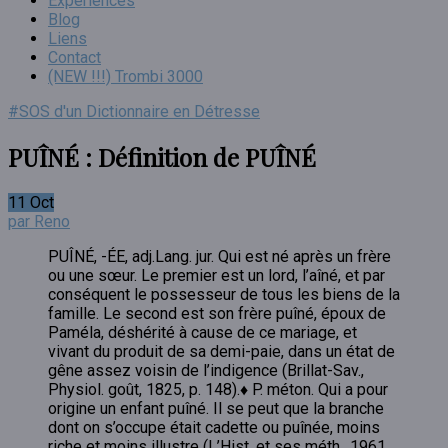
Expériences
Blog
Liens
Contact
(NEW !!!) Trombi 3000
#SOS d'un Dictionnaire en Détresse
PUÎNÉ : Définition de PUÎNÉ
11
Oct
par Reno
PUÎNÉ, -ÉE, adj.Lang. jur. Qui est né après un frère
ou une sœur. Le premier est un lord, l’aîné, et par
conséquent le possesseur de tous les biens de la
famille. Le second est son frère puîné, époux de
Paméla, déshérité à cause de ce mariage, et
vivant du produit de sa demi-paie, dans un état de
gêne assez voisin de l’indigence (Brillat-Sav.,
Physiol. goût, 1825, p. 148).♦ P. méton. Qui a pour
origine un enfant puîné. Il se peut que la branche
dont on s’occupe était cadette ou puînée, moins
riche et moins illustre (L’Hist. et ses méth., 1961,