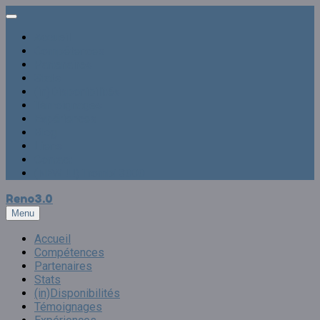
Accueil
Compétences
Partenaires
Stats
(in)Disponibilités
Témoignages
Expériences
Blog
Liens
Contact
(NEW !!!) Trombi 3000
Reno
3.0
Menu
Accueil
Compétences
Partenaires
Stats
(in)Disponibilités
Témoignages